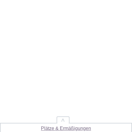
01 / 408 44 92 oder
KONTAKT
kabarett@niedermair.at
HAUSORDNUNG
IMPRESSUM
DATENSCHUTZERKLÄRUNG
AGB
Plätze & Ermäßigungen